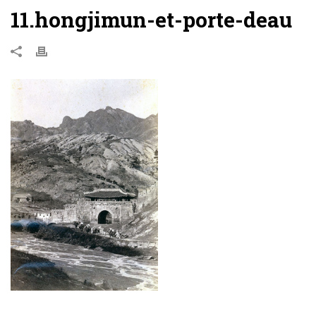
11.hongjimun-et-porte-deau