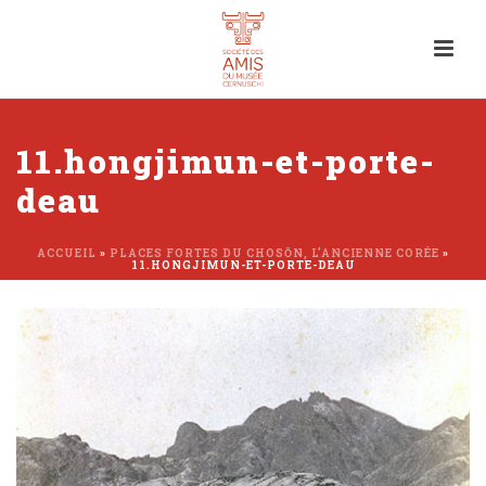
11.hongjimun-et-porte-
deau
ACCUEIL
»
PLACES FORTES DU CHOSŎN, L’ANCIENNE CORÉE
»
11.HONGJIMUN-ET-PORTE-DEAU