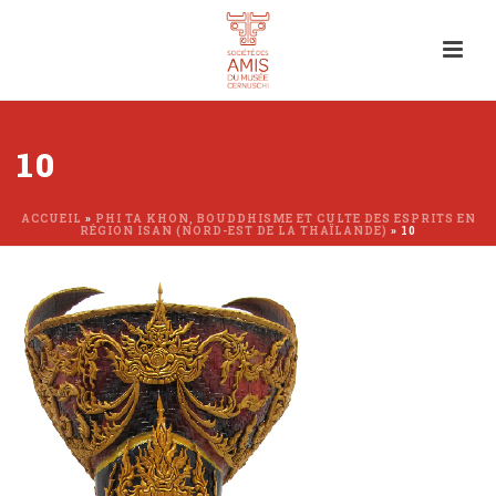
10
ACCUEIL
»
PHI TA KHON, BOUDDHISME ET CULTE DES ESPRITS EN
RÉGION ISAN (NORD-EST DE LA THAÏLANDE)
»
10