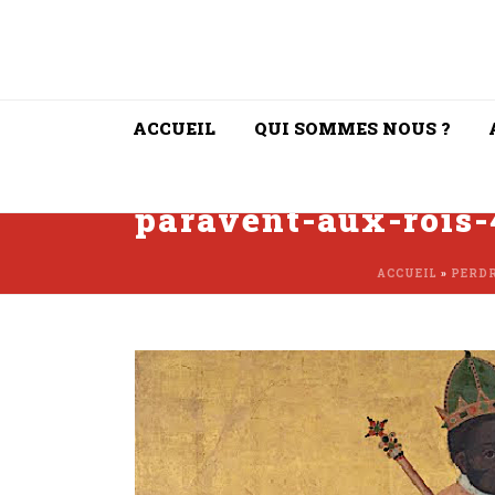
ACCUEIL
QUI SOMMES NOUS ?
paravent-aux-rois-
ACCUEIL
»
PERDR