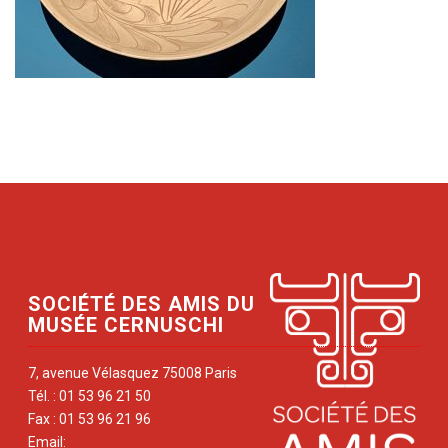
SOCIÉTÉ DES AMIS DU
MUSÉE CERNUSCHI
7, avenue Vélasquez 75008 Paris
Tél. : 01 53 96 21 50
Fax : 01 53 96 21 96
Email: