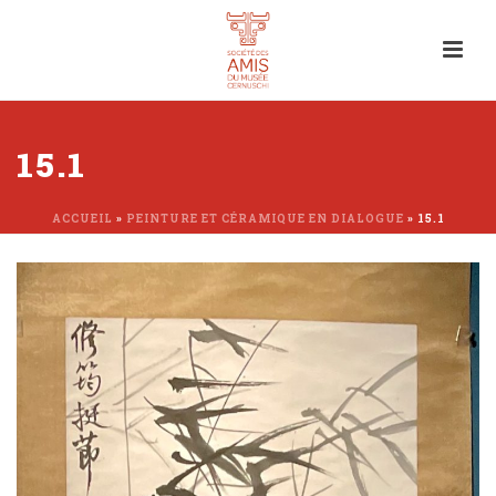
15.1
ACCUEIL
»
PEINTURE ET CÉRAMIQUE EN DIALOGUE
»
15.1