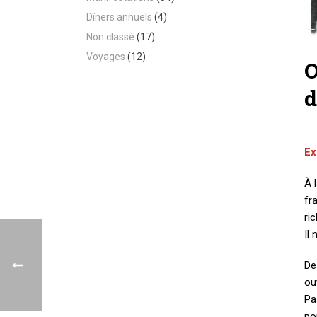
Dîners annuels
(4)
Non classé
(17)
Voyages
(12)
O
d
Ex
À 
fr
ri
Il
De
ou
Pa
po