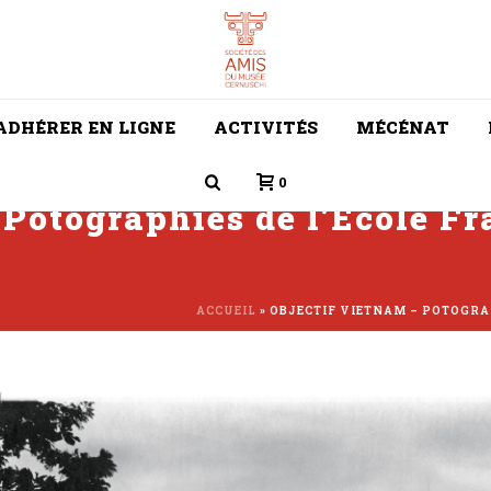
ADHÉRER EN LIGNE
ACTIVITÉS
MÉCÉNAT
0
 Potographies de l’École F
ACCUEIL
»
OBJECTIF VIETNAM – POTOGRAP