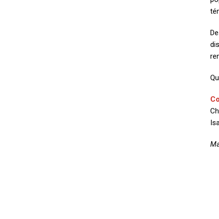
té
D
di
re
Qu
Co
Ch
Is
Ma