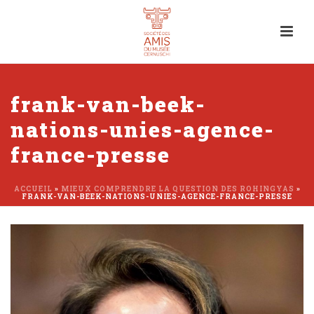
frank-van-beek-
nations-unies-agence-
france-presse
ACCUEIL
»
MIEUX COMPRENDRE LA QUESTION DES ROHINGYAS
»
FRANK-VAN-BEEK-NATIONS-UNIES-AGENCE-FRANCE-PRESSE