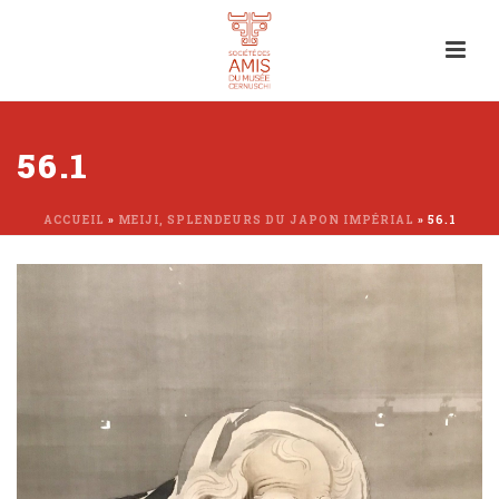
56.1
ACCUEIL
»
MEIJI, SPLENDEURS DU JAPON IMPÉRIAL
»
56.1