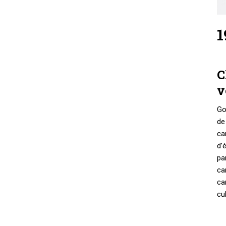
1
C
v
Go
de
ca
d’
pa
ca
ca
cu