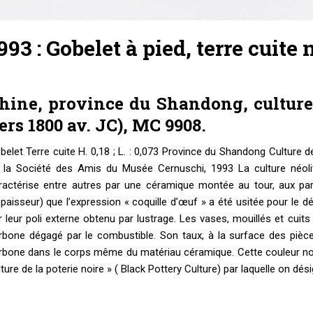
993 : Gobelet à pied, terre cuite 
hine, province du Shandong, culture
ers 1800 av. JC), MC 9908.
belet Terre cuite H. 0,18 ; L. : 0,073 Province du Shandong Culture
 la Société des Amis du Musée Cernuschi, 1993 La culture néoli
ractérise entre autres par une céramique montée au tour, aux paro
épaisseur) que l’expression « coquille d’œuf » a été usitée pour le d
r leur poli externe obtenu par lustrage. Les vases, mouillés et cui
rbone dégagé par le combustible. Son taux, à la surface des pièce
rbone dans le corps même du matériau céramique. Cette couleur noire 
lture de la poterie noire » ( Black Pottery Culture) par laquelle on dé