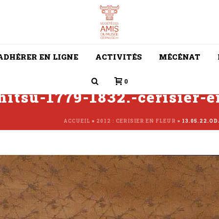
ADHÉRER EN LIGNE
ACTIVITÉS
MÉCÉNAT
0
hitsu-1779-1832.-cerisier-e
ACCUEIL
»
2012 : CERISIER EN FLEUR
»
13.05.22.O