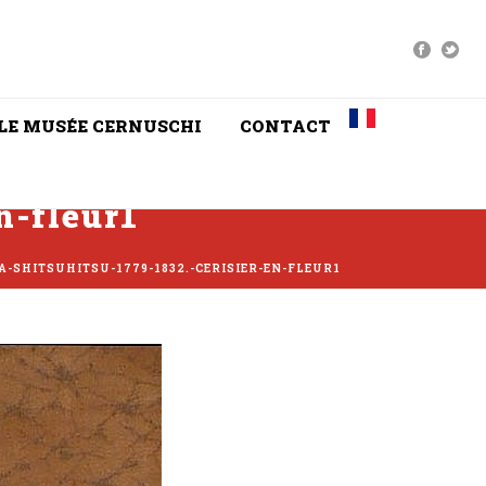
LE MUSÉE CERNUSCHI
CONTACT
n-fleur1
DA-SHITSUHITSU-1779-1832.-CERISIER-EN-FLEUR1