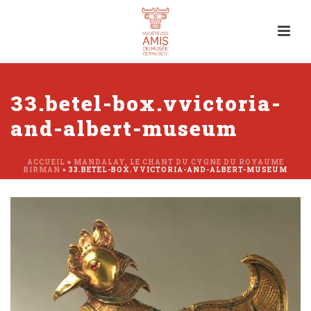
33.betel-box.vvictoria-
and-albert-museum
ACCUEIL
»
MANDALAY, LE CHANT DU CYGNE DU ROYAUME
BIRMAN
»
33.BETEL-BOX.VVICTORIA-AND-ALBERT-MUSEUM