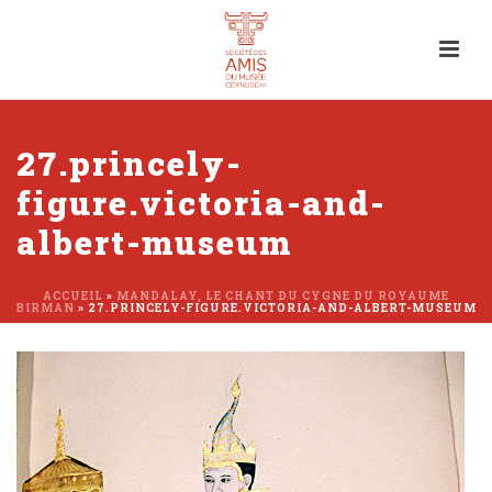
27.princely-
figure.victoria-and-
albert-museum
ACCUEIL
»
MANDALAY, LE CHANT DU CYGNE DU ROYAUME
BIRMAN
»
27.PRINCELY-FIGURE.VICTORIA-AND-ALBERT-MUSEUM