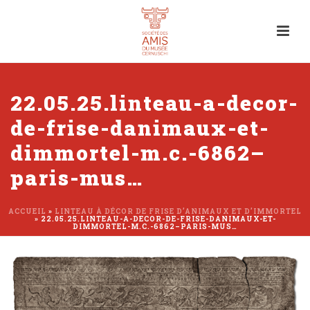
22.05.25.linteau-a-decor-
de-frise-danimaux-et-
dimmortel-m.c.-6862–
paris-mus…
ACCUEIL
»
LINTEAU À DÉCOR DE FRISE D’ANIMAUX ET D’IMMORTEL
»
22.05.25.LINTEAU-A-DECOR-DE-FRISE-DANIMAUX-ET-
DIMMORTEL-M.C.-6862–PARIS-MUS…