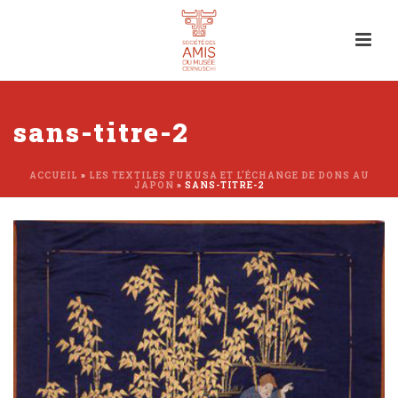
sans-titre-2
ACCUEIL
»
LES TEXTILES FUKUSA ET L’ÉCHANGE DE DONS AU
JAPON
»
SANS-TITRE-2