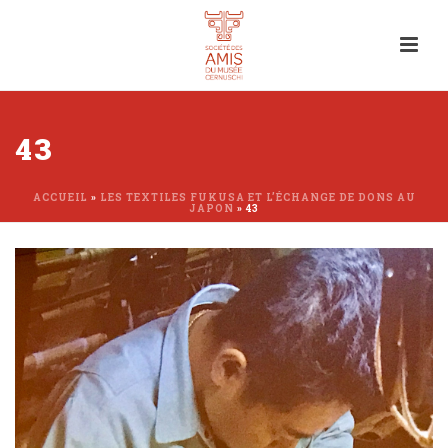
43
ACCUEIL
»
LES TEXTILES FUKUSA ET L’ÉCHANGE DE DONS AU
JAPON
»
43