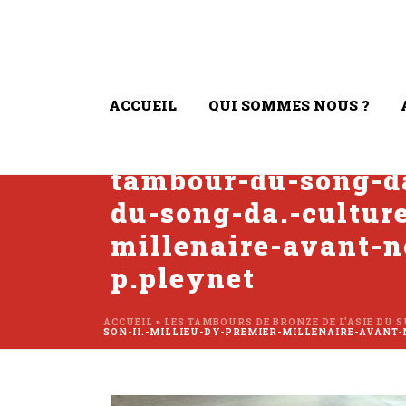
ACCUEIL
QUI SOMMES NOUS ?
tambour-du-song-d
du-song-da.-cultur
millenaire-avant-n
p.pleynet
ACCUEIL
»
LES TAMBOURS DE BRONZE DE L’ASIE DU 
SON-II.-MILLIEU-DY-PREMIER-MILLENAIRE-AVANT