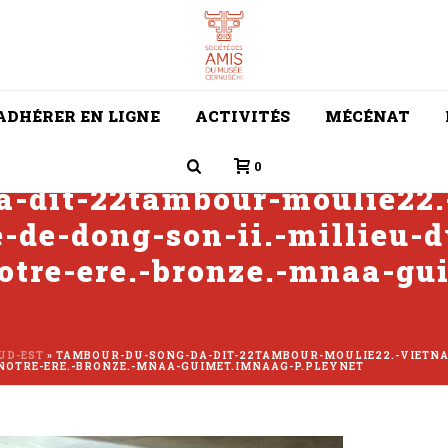
ADHÉRER EN LIGNE
ACTIVITÉS
MÉCÉNAT
0
a-dit-22tambour-moulie22.
e-de-dong-son-ii.-millieu-
otre-ere.-bronze.-mnaa-gu
SUD-EST
»
TAMBOUR-DU-SONG-DA-DIT-22TAMBOUR-MOULIE22.-VIETNA
-NOTRE-ERE.-BRONZE.-MNAA-GUIMET.IMNAAG-P.PLEYNET