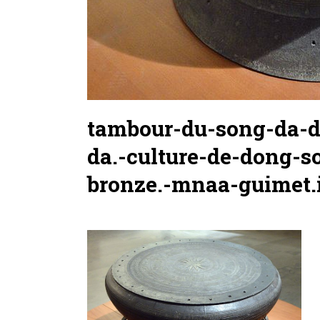
tambour-du-song-da-d
da.-culture-de-dong-so
bronze.-mnaa-guimet.