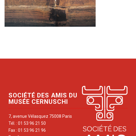
SOCIÉTÉ DES AMIS DU
MUSÉE CERNUSCHI
7, avenue Vélasquez 75008 Paris
Tél. : 01 53 96 21 50
Fax : 01 53 96 21 96