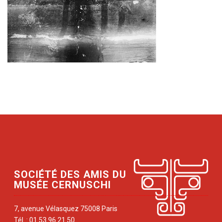
SOCIÉTÉ DES AMIS DU
MUSÉE CERNUSCHI
7, avenue Vélasquez 75008 Paris
Tél. : 01 53 96 21 50