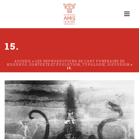
15.
ACCUEIL
»
LES REPRODUCTIONS DE L’ART FUNÉRAIRE DE
KOGURYŎ. CONTEXTE ET ÉVOLUTION, TYPOLOGIE, DIFFUSION
»
15.