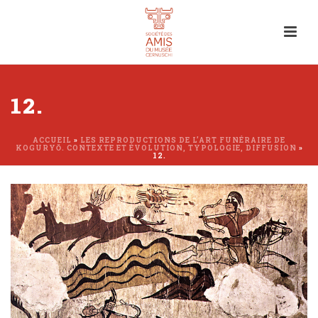
12.
ACCUEIL
»
LES REPRODUCTIONS DE L’ART FUNÉRAIRE DE
KOGURYŎ. CONTEXTE ET ÉVOLUTION, TYPOLOGIE, DIFFUSION
»
12.