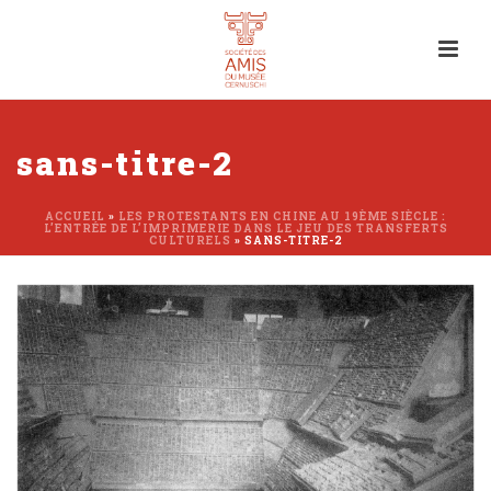
sans-titre-2
ACCUEIL
»
LES PROTESTANTS EN CHINE AU 19ÈME SIÈCLE :
L’ENTRÉE DE L’IMPRIMERIE DANS LE JEU DES TRANSFERTS
CULTURELS
»
SANS-TITRE-2