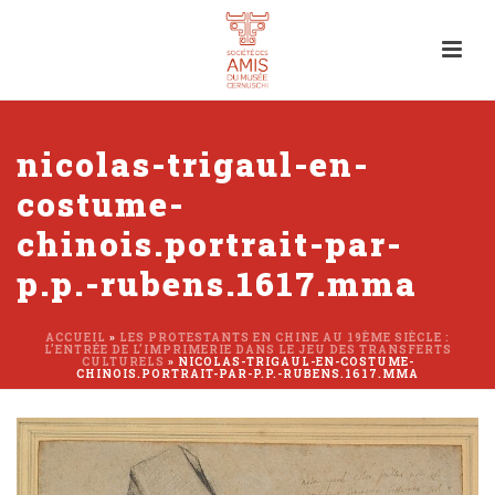
nicolas-trigaul-en-
costume-
chinois.portrait-par-
p.p.-rubens.1617.mma
ACCUEIL
»
LES PROTESTANTS EN CHINE AU 19ÈME SIÈCLE :
L’ENTRÉE DE L’IMPRIMERIE DANS LE JEU DES TRANSFERTS
CULTURELS
»
NICOLAS-TRIGAUL-EN-COSTUME-
CHINOIS.PORTRAIT-PAR-P.P.-RUBENS.1617.MMA