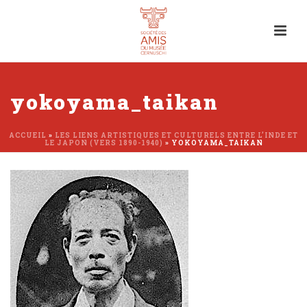
yokoyama_taikan
ACCUEIL
»
LES LIENS ARTISTIQUES ET CULTURELS ENTRE L’INDE ET
LE JAPON (VERS 1890-1940)
»
YOKOYAMA_TAIKAN