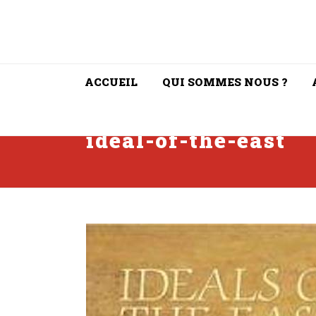
ACCUEIL
QUI SOMMES NOUS ?
ideal-of-the-east