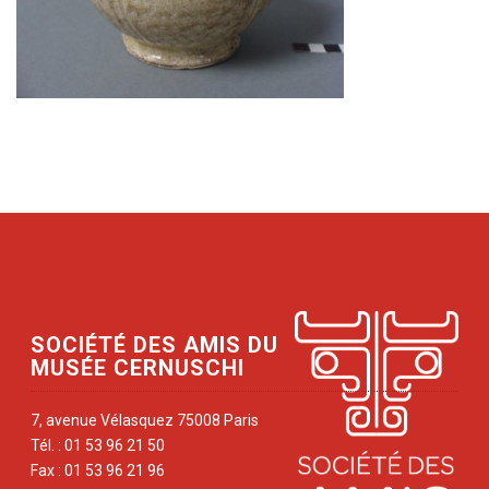
SOCIÉTÉ DES AMIS DU
MUSÉE CERNUSCHI
7, avenue Vélasquez 75008 Paris
Tél. : 01 53 96 21 50
Fax : 01 53 96 21 96