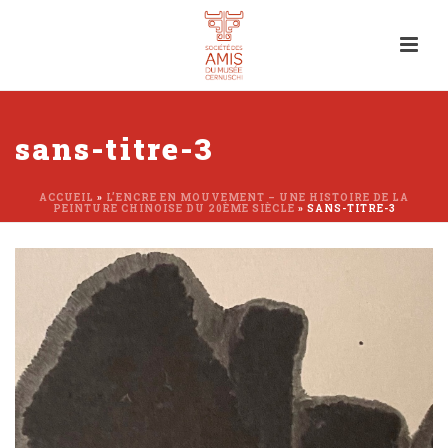
sans-titre-3
ACCUEIL
»
L’ENCRE EN MOUVEMENT – UNE HISTOIRE DE LA
PEINTURE CHINOISE DU 20ÈME SIÈCLE
»
SANS-TITRE-3