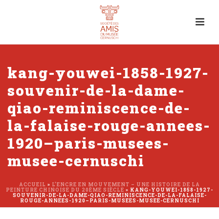
kang-youwei-1858-1927-
souvenir-de-la-dame-
qiao-reminiscence-de-
la-falaise-rouge-annees-
1920–paris-musees-
musee-cernuschi
ACCUEIL
»
L’ENCRE EN MOUVEMENT – UNE HISTOIRE DE LA
PEINTURE CHINOISE DU 20ÈME SIÈCLE
»
KANG-YOUWEI-1858-1927-
SOUVENIR-DE-LA-DAME-QIAO-REMINISCENCE-DE-LA-FALAISE-
ROUGE-ANNEES-1920–PARIS-MUSEES-MUSEE-CERNUSCHI