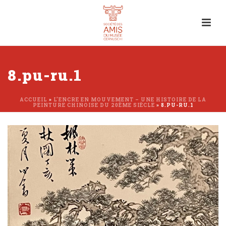
8.pu-ru.1
ACCUEIL
»
L’ENCRE EN MOUVEMENT – UNE HISTOIRE DE LA
PEINTURE CHINOISE DU 20ÈME SIÈCLE
»
8.PU-RU.1