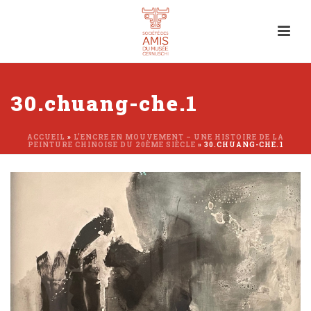
30.chuang-che.1
ACCUEIL
»
L’ENCRE EN MOUVEMENT – UNE HISTOIRE DE LA
PEINTURE CHINOISE DU 20ÈME SIÈCLE
»
30.CHUANG-CHE.1