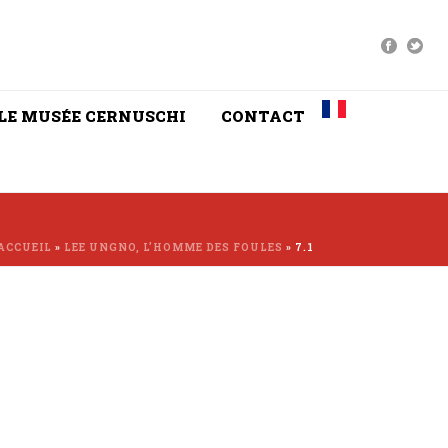
LE MUSÉE CERNUSCHI
CONTACT
ACCUEIL
»
LEE UNGNO, L’HOMME DES FOULES
»
7.1