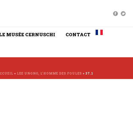
LE MUSÉE CERNUSCHI
CONTACT
CCUEIL
»
LEE UNGNO, L’HOMME DES FOULES
»
37.1