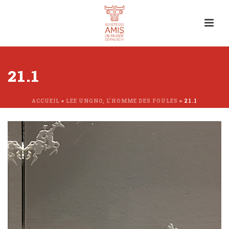
21.1
ACCUEIL
»
LEE UNGNO, L’HOMME DES FOULES
»
21.1