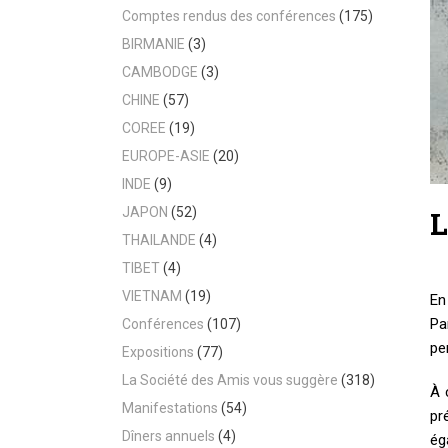
Comptes rendus des conférences
(175)
BIRMANIE
(3)
CAMBODGE
(3)
CHINE
(57)
COREE
(19)
EUROPE-ASIE
(20)
INDE
(9)
JAPON
(52)
L
THAILANDE
(4)
TIBET
(4)
VIETNAM
(19)
En
Pa
Conférences
(107)
pe
Expositions
(77)
La Société des Amis vous suggère
(318)
À 
Manifestations
(54)
pr
Dîners annuels
(4)
ég