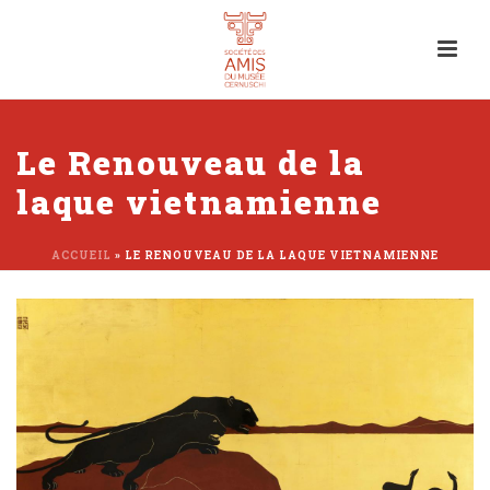
Le Renouveau de la
laque vietnamienne
ACCUEIL
»
LE RENOUVEAU DE LA LAQUE VIETNAMIENNE