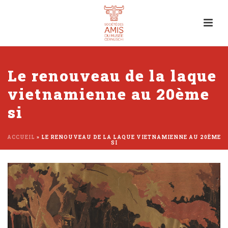
Le renouveau de la laque
vietnamienne au 20ème
si
ACCUEIL
»
LE RENOUVEAU DE LA LAQUE VIETNAMIENNE AU 20ÈME
SI