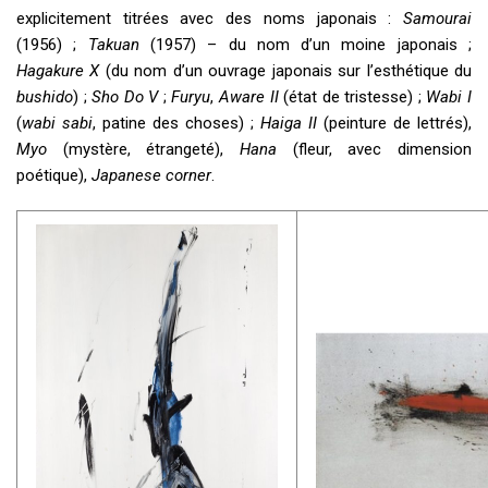
explicitement titrées avec des noms japonais :
Samourai
(1956) ;
Takuan
(1957) – du nom d’un moine japonais ;
Hagakure X
(du nom d’un ouvrage japonais sur l’esthétique du
bushido
) ;
Sho Do V
;
Furyu
,
Aware II
(état de tristesse) ;
Wabi I
(
wabi sabi
, patine des choses) ;
Haiga II
(peinture de lettrés),
Myo
(mystère, étrangeté),
Hana
(fleur, avec dimension
poétique),
Japanese corner
.