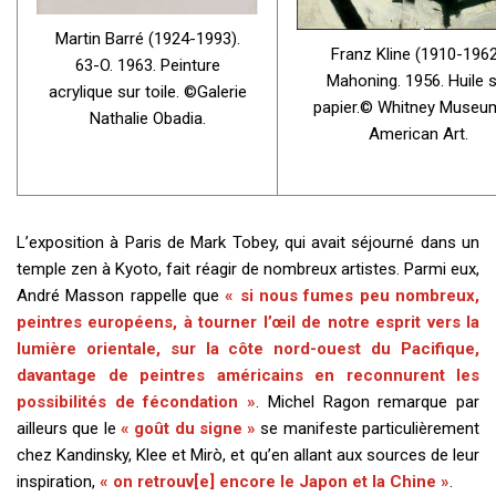
Martin Barré (1924-1993).
Franz Kline (1910-1962
63-O. 1963. Peinture
Mahoning. 1956. Huile 
acrylique sur toile. ©Galerie
papier.© Whitney Museu
Nathalie Obadia.
American Art.
L’exposition à Paris de Mark Tobey, qui avait séjourné dans un
temple zen à Kyoto, fait réagir de nombreux artistes. Parmi eux,
André Masson rappelle que
« si nous fumes peu nombreux,
peintres européens, à tourner l’œil de notre esprit vers la
lumière orientale, sur la côte nord-ouest du Pacifique,
davantage de peintres américains en reconnurent les
possibilités de fécondation »
. Michel Ragon remarque par
ailleurs que le
« goût du signe »
se manifeste particulièrement
chez Kandinsky, Klee et Mirò, et qu’en allant aux sources de leur
inspiration,
« on retrouv[e] encore le Japon et la Chine »
.