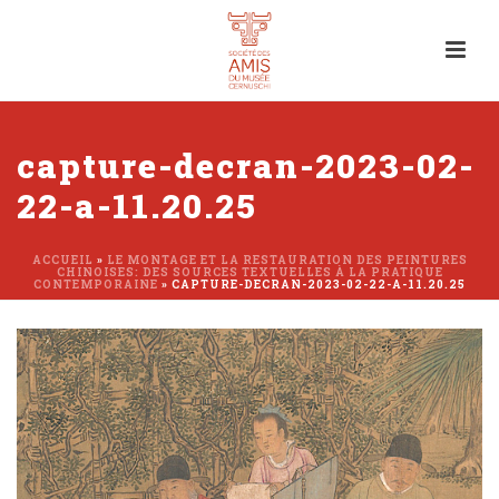
capture-decran-2023-02-
22-a-11.20.25
ACCUEIL
»
LE MONTAGE ET LA RESTAURATION DES PEINTURES
CHINOISES: DES SOURCES TEXTUELLES À LA PRATIQUE
CONTEMPORAINE
»
CAPTURE-DECRAN-2023-02-22-A-11.20.25