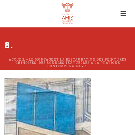
8.
ACCUEIL
»
LE MONTAGE ET LA RESTAURATION DES PEINTURES
CHINOISES: DES SOURCES TEXTUELLES À LA PRATIQUE
CONTEMPORAINE
»
8.