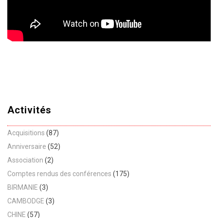
Activités
Acquisitions
(87)
Anniversaire
(52)
Association
(2)
Comptes rendus des conférences
(175)
BIRMANIE
(3)
CAMBODGE
(3)
CHINE
(57)