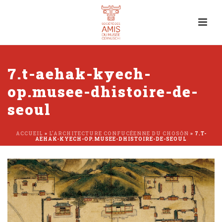
7.t-aehak-kyech-
op.musee-dhistoire-de-
seoul
ACCUEIL
»
L’ARCHITECTURE CONFUCÉENNE DU CHOSŎN
»
7.T-
AEHAK-KYECH-OP.MUSEE-DHISTOIRE-DE-SEOUL