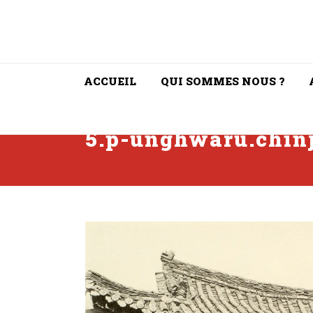
ACCUEIL
QUI SOMMES NOUS ?
5.p-unghwaru.chin