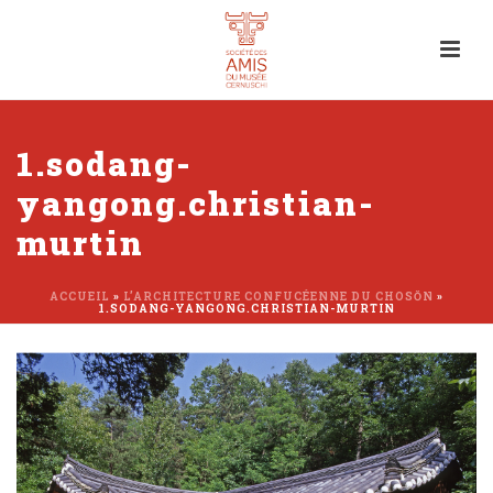
1.sodang-
yangong.christian-
murtin
ACCUEIL
»
L’ARCHITECTURE CONFUCÉENNE DU CHOSŎN
»
1.SODANG-YANGONG.CHRISTIAN-MURTIN