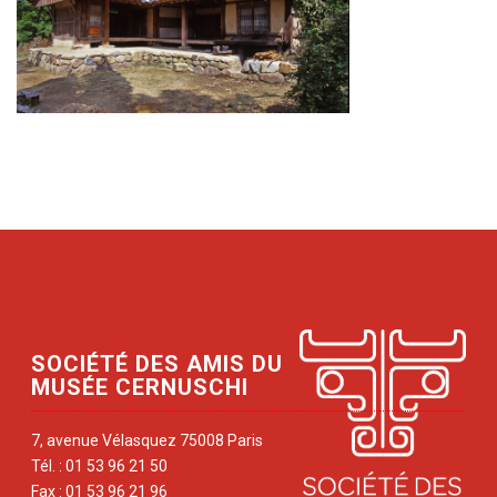
SOCIÉTÉ DES AMIS DU
MUSÉE CERNUSCHI
7, avenue Vélasquez 75008 Paris
Tél. : 01 53 96 21 50
Fax : 01 53 96 21 96