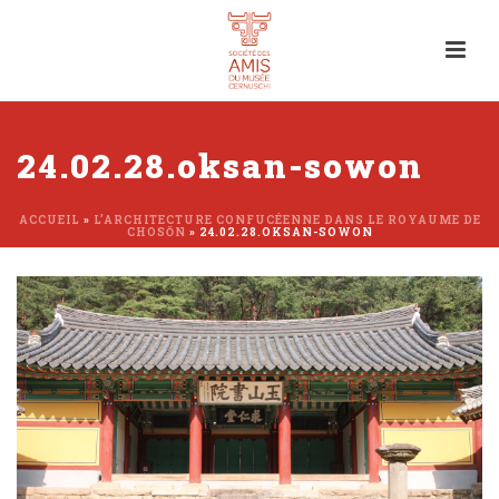
24.02.28.oksan-sowon
ACCUEIL
»
L’ARCHITECTURE CONFUCÉENNE DANS LE ROYAUME DE
CHOSŎN
»
24.02.28.OKSAN-SOWON