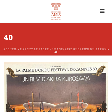
40
ACCUEIL
»
L’ARC ET LE SABRE – IMAGINAIRE GUERRIER DU JAPON
»
40