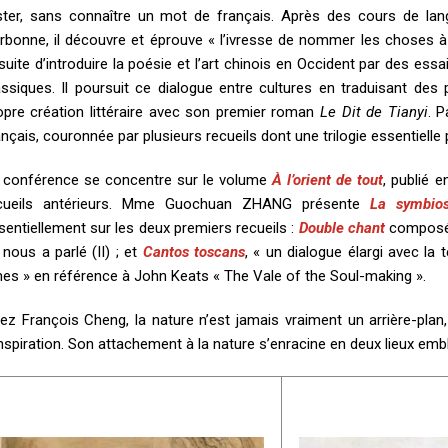
ster, sans connaître un mot de français. Après des cours de langue
rbonne, il découvre et éprouve « l’ivresse de nommer les choses à
suite d’introduire la poésie et l’art chinois en Occident par des es
assiques. Il poursuit ce dialogue entre cultures en traduisant des
opre création littéraire avec son premier roman
Le Dit de Tianyi
. 
ançais, couronnée par plusieurs recueils dont une trilogie essentielle 
 conférence se concentre sur le volume
À l’orient de tout
, publié 
cueils antérieurs. Mme Guochuan ZHANG présente
La symbio
sentiellement sur les deux premiers recueils :
Double chant
composé d
 nous a parlé (II) ; et
Cantos toscans
, « un dialogue élargi avec la 
es » en référence à John Keats « The Vale of the Soul-making ».
ez François Cheng, la nature n’est jamais vraiment un arrière-plan,
inspiration. Son attachement à la nature s’enracine en deux lieux em