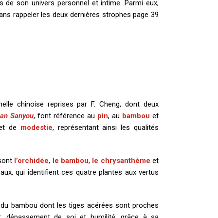
s de son univers personnel et intime. Parmi eux,
sans rappeler les deux dernières strophes page 39
nelle chinoise reprises par F. Cheng, dont deux
han Sanyou
, font référence au
pin
, au
bambou
et
t de
modestie
, représentant ainsi les qualités
sont
l’orchidée
,
le bambou
,
le
chrysanthème
et
aux, qui identifient ces quatre plantes aux vertus
e du bambou dont les tiges acérées sont proches
eur, dépassement de soi et humilité, grâce à sa