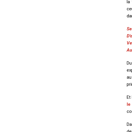
la
ce
da
Se
D’
Ver
Au
Du
ex
a
pr
Et
le
co
Da
de