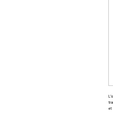
L’
tr
et