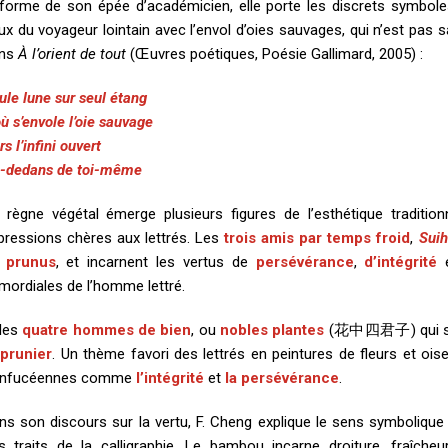
 forme de son épée d’académicien, elle porte les discrets symbole
ux du voyageur lointain avec l’envol d’oies sauvages, qui n’est pas 
ns
À l’orient de tout
(Œuvres poétiques, Poésie Gallimard, 2005) :
ule lune sur seul étang
où s’envole l’oie sauvage
s l’infini ouvert
-dedans de toi-même
 règne végétal émerge plusieurs figures de l’esthétique tradition
pressions chères aux lettrés. Les
trois amis par temps froid
,
Sui
u
prunus
, et incarnent les vertus de
persévérance
,
d’intégrité
e
imordiales de l’homme lettré.
 les
quatre hommes de bien
, ou
nobles plantes
(花中四君子) qui 
prunier
. Un thème favori des lettrés en peintures de fleurs et oise
nfucéennes comme
l’intégrité
et
la persévérance
.
ns son discours sur la vertu, F. Cheng explique le sens symboliqu
s traits de la calligraphie. Le bambou incarne droiture, fraîch