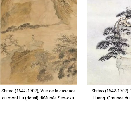
Shitao (1642-1707), Vue de la cascade
Shitao (1642-1707).
du mont Lu (détail). ©Musée Sen-oku.
Huang. ©musee du pa