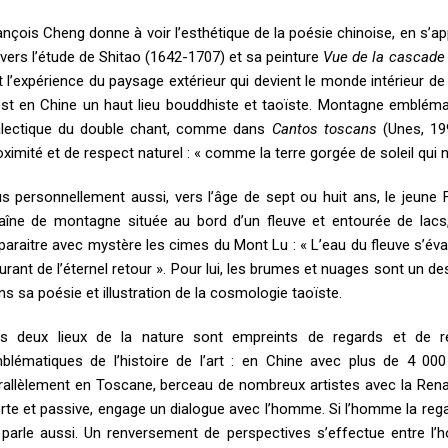
ançois Cheng donne à voir l’esthétique de la poésie chinoise, en s’ap
avers l’étude de Shitao (1642-1707) et sa peinture
Vue de la cascade
t l’expérience du paysage extérieur qui devient le monde intérieur d
est en Chine un haut lieu bouddhiste et taoïste. Montagne emblémat
alectique du double chant, comme dans
Cantos toscans
(Unes, 199
oximité et de respect naturel : « comme la terre gorgée de soleil qui 
us personnellement aussi, vers l’âge de sept ou huit ans, le jeune
aîne de montagne située au bord d’un fleuve et entourée de lacs
paraitre avec mystère les cimes du Mont Lu : « L’eau du fleuve s’éva
urant de l’éternel retour ». Pour lui, les brumes et nuages sont un d
ns sa poésie et illustration de la cosmologie taoïste.
s deux lieux de la nature sont empreints de regards et de ré
blématiques de l’histoire de l’art : en Chine avec plus de 4 0
rallèlement en Toscane, berceau de nombreux artistes avec la Renaiss
erte et passive, engage un dialogue avec l’homme. Si l’homme la regard
i parle aussi. Un renversement de perspectives s’effectue entre l