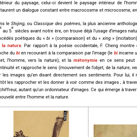
intérieur du paysage, celui-ci devient le paysage intérieur de l’
staurent un dialogue constant entre macrocosme et microcosme, entre
ns le
Shijing
, ou
Classique des poèmes
, la plus ancienne antholo
e
e
au 5
siècles avant notre ère, on trouve déjà l’usage d’images na
océdés poétiques du «
bi
» (comparaison) et du «
xing
» (incitation
 la nature
. Par rapport à la poésie occidentale, F. Cheng montre
oche du
bi
en recourant à la comparaison par l’image (le
bi
incarne u
jet, l’homme, vers la nature), et la
métonymie
en ce sens peut 
ntinuité et rapproche le sens (mouvement de l’objet, de la nature, v
r les images qu’en disant directement ses sentiments. Pour lui, il
utôt les rapprocher et les donner à voir comme des images ; à trav
chiffreur, autant qu’un ordonnateur d’images. Ce qui émerge à travers
nouvelé entre l’homme et la nature.