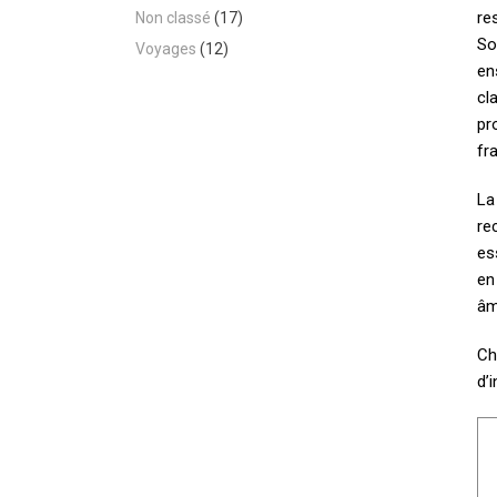
re
Non classé
(17)
So
Voyages
(12)
en
cl
pr
fr
La
re
es
en
âm
Ch
d’