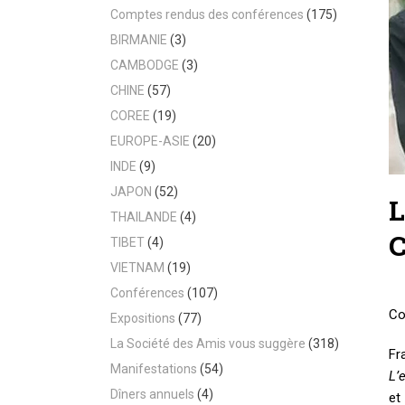
Comptes rendus des conférences
(175)
BIRMANIE
(3)
CAMBODGE
(3)
CHINE
(57)
COREE
(19)
EUROPE-ASIE
(20)
INDE
(9)
JAPON
(52)
L
THAILANDE
(4)
TIBET
(4)
VIETNAM
(19)
Conférences
(107)
Co
Expositions
(77)
La Société des Amis vous suggère
(318)
Fr
Manifestations
(54)
L’
Dîners annuels
(4)
et