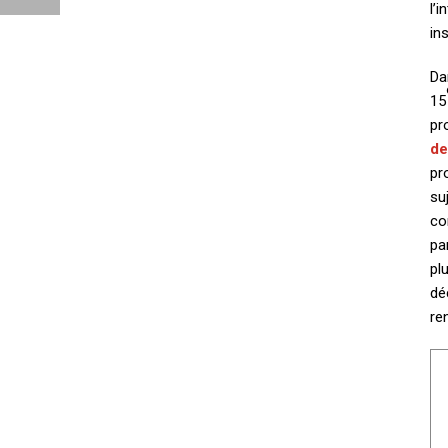
l’
in
Da
15
pr
de
pr
su
co
pa
pl
dé
re