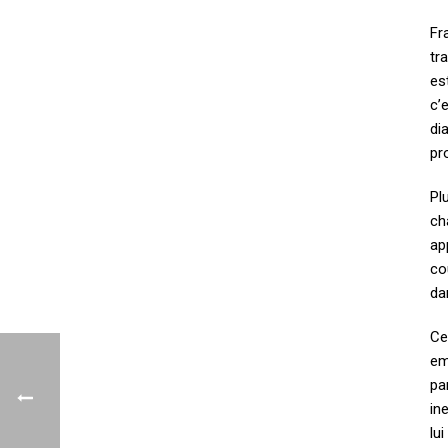
Fr
tr
es
c’
di
pr
Pl
ch
ap
co
da
Ce
em
pa
in
lu