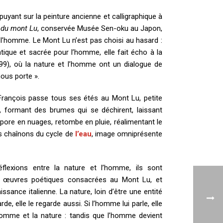
puyant sur la peinture ancienne et calligraphique à
 du mont Lu
, conservée Musée Sen-oku au Japon,
e l’homme. Le Mont Lu n’est pas choisi au hasard :
ique et sacrée pour l’homme, elle fait écho à la
9), où la nature et l’homme ont un dialogue de
nous porte ».
 François passe tous ses étés au Mont Lu, petite
, formant des brumes qui se déchirent, laissant
pore en nuages, retombe en pluie, réalimentant le
es chaînons du cycle de
l’eau
, image omniprésente
flexions entre la nature et l’homme, ils sont
00 œuvres poétiques consacrées au Mont Lu, et
ance italienne. La nature, loin d’être une entité
e, elle le regarde aussi. Si l’homme lui parle, elle
’homme et la nature : tandis que l’homme devient