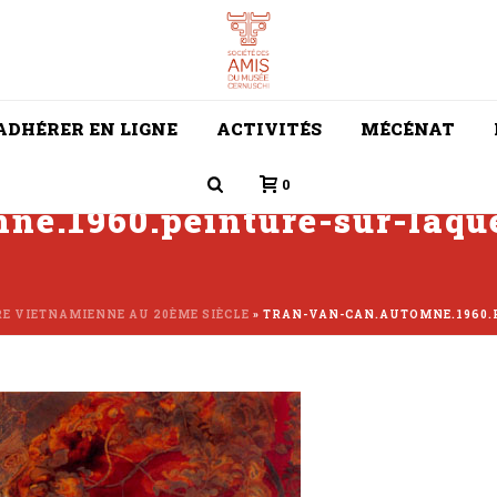
ADHÉRER EN LIGNE
ACTIVITÉS
MÉCÉNAT
0
ne.1960.peinture-sur-laque
E VIETNAMIENNE AU 20ÈME SIÈCLE
»
TRAN-VAN-CAN.AUTOMNE.1960.