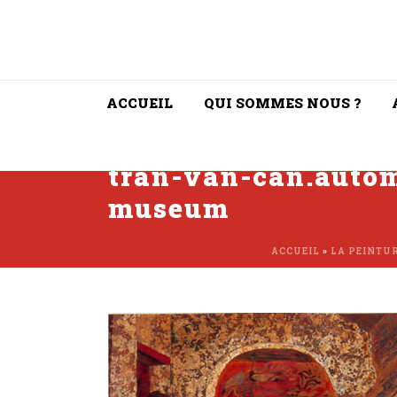
ACCUEIL
QUI SOMMES NOUS ?
tran-van-can.autom
museum
ACCUEIL
»
LA PEINTUR