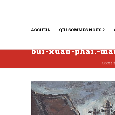
ACCUEIL
QUI SOMMES NOUS ?
bui-xuan-phai.-mai
ACCUEI