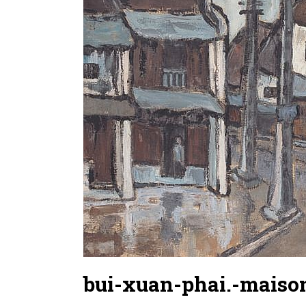
bui-xuan-phai.-maison