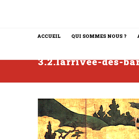
ACCUEIL
QUI SOMMES NOUS ?
3.2.larrivee-des-ba