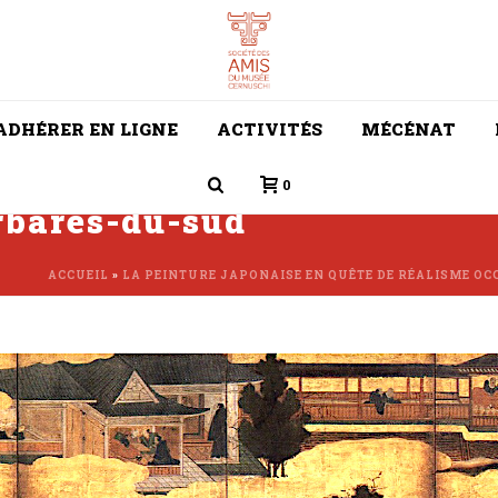
ADHÉRER EN LIGNE
ACTIVITÉS
MÉCÉNAT
0
rbares-du-sud
ACCUEIL
»
LA PEINTURE JAPONAISE EN QUÊTE DE RÉALISME OC