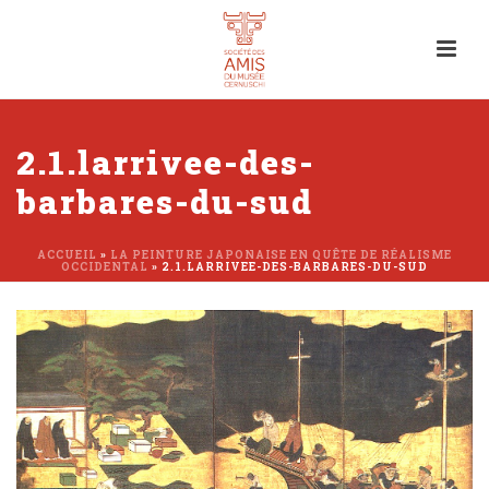
2.1.larrivee-des-
barbares-du-sud
ACCUEIL
»
LA PEINTURE JAPONAISE EN QUÊTE DE RÉALISME
OCCIDENTAL
»
2.1.LARRIVEE-DES-BARBARES-DU-SUD