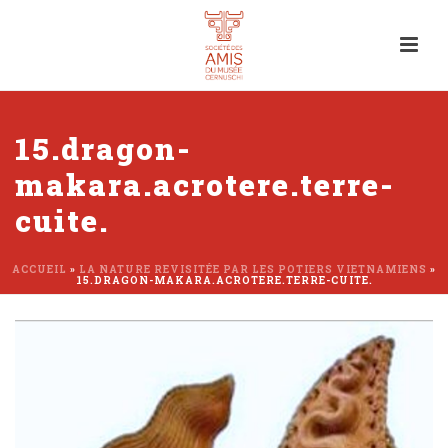
15.dragon-
makara.acrotere.terre-
cuite.
ACCUEIL
»
LA NATURE REVISITÉE PAR LES POTIERS VIETNAMIENS
»
15.DRAGON-MAKARA.ACROTERE.TERRE-CUITE.