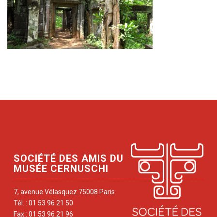
SOCIÉTÉ DES AMIS DU
MUSÉE CERNUSCHI
7, avenue Vélasquez 75008 Paris
Tél. : 01 53 96 21 50
Fax : 01 53 96 21 96