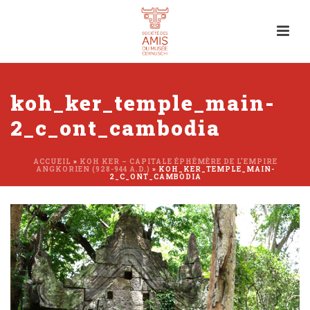
koh_ker_temple_main-
2_c_ont_cambodia
ACCUEIL
»
KOH KER – CAPITALE ÉPHÉMÈRE DE L’EMPIRE
ANGKORIEN (928-944 A.D.)
»
KOH_KER_TEMPLE_MAIN-
2_C_ONT_CAMBODIA